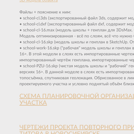
3D модель объекта
Файлы + пояснение к ним:
• school-cl.3ds (экспортированный файл 3ds, содержит м
• school-cl.dxf (экспортированный файл dxf, содержит мо
• school-cl-16.max (модель школы + генплан для 3DsMax. 
Модель оптимизированная - всё по слоям, всё что нужно б
• school-cl-16.skp (модель школы и генплан в SketchUp. О
• school-work-16.skp ("рабочая" модель школы и генплан 
16>. В этой модели в слоях есть импортированные черте
импортированный чертёж генплана, импортированные чер
• school-PZU-16.skp (чистая модель школы и "рабочий" ге
версиях 16>. В данной моделе в слоях есть импортирова
топосъёмка, спутниковая геолокация. Обрисованное в ли
проектируемого участка и условно поднятый объём близ
СХЕМА ПЛАНИРОВОЧНОЙ ОРГАНИЗА
УЧАСТКА
ЧЕРТЕЖИ ПРОЕКТА ПОВТОРНОГО ПРИ