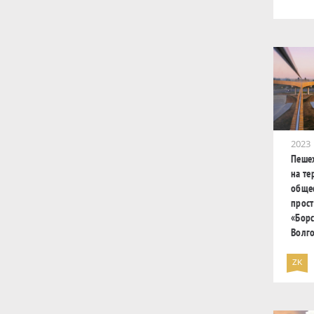
2023
Пеше
на те
обще
прост
«Бор
Волг
ZK