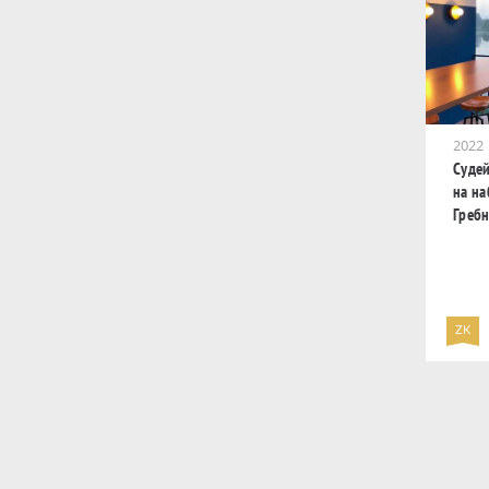
2022
Суде
на н
Гребн
ZK