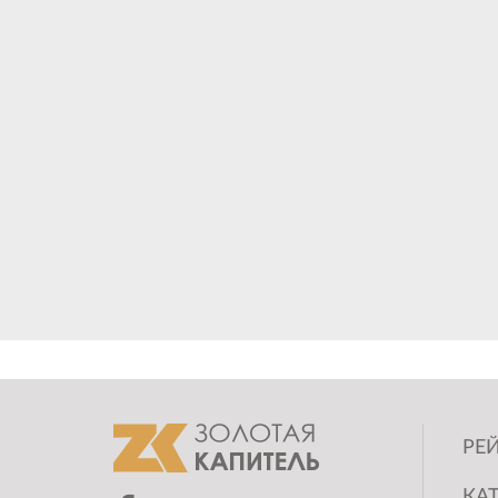
РЕЙ
КА