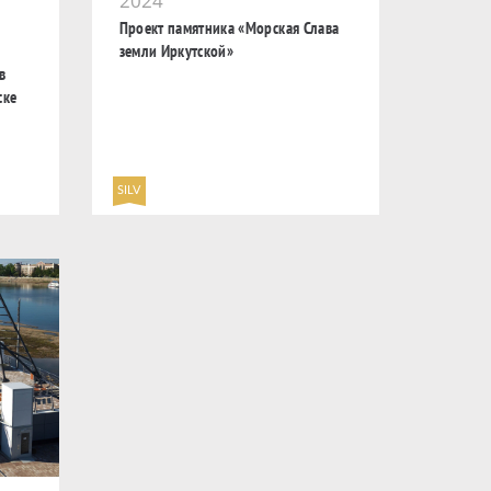
2024
Проект памятника «Морская Слава
земли Иркутской»
в
ске
SILV