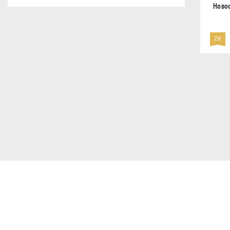
Ново
ZK