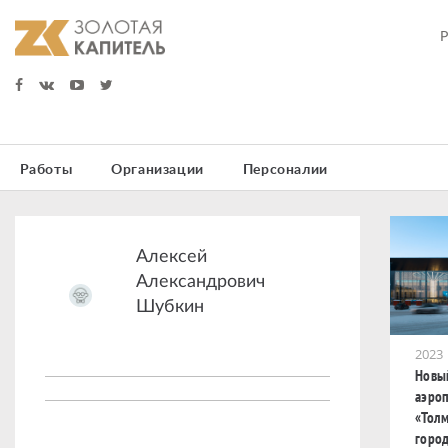
Работы
Организации
Персоналии
Алексей
Александрович
Шубкин
2023
Новы
аэро
«Толм
горо