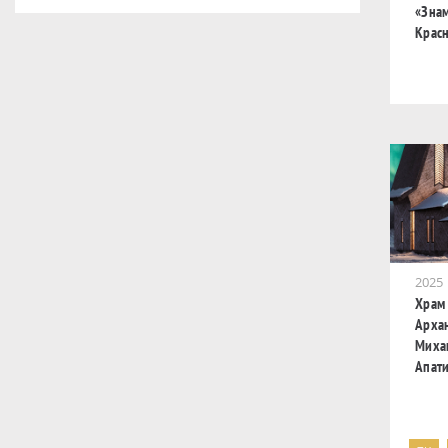
«Зна
Крас
2025
Храм 
Арха
Миха
Апат