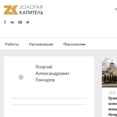
Работы
Организации
Персоналии
Георгий
Александрович
Гончаров
2024
Храм
компл
икон
Мате