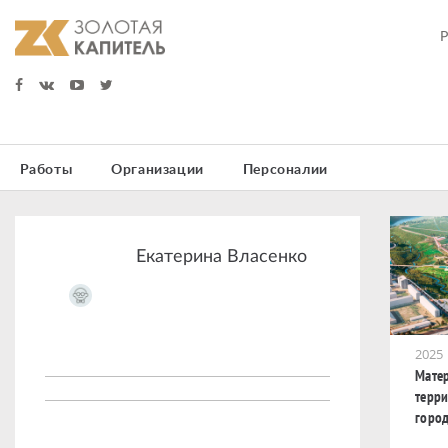
Работы
Организации
Персоналии
Екатерина Власенко
2025
Мате
терр
горо