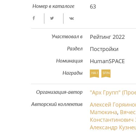
63
Номер в каталоге
Рейтинг 2022
Участвовал в
Постройки
Раздел
HumanSPACE
Номинация
Награды
HA I
SFIN
"Арх Групп" (Про
Организация-автор
Алексей Горяино
Авторский коллектив
Матюкина
,
Вяче
Константинович 
Александр Кузне