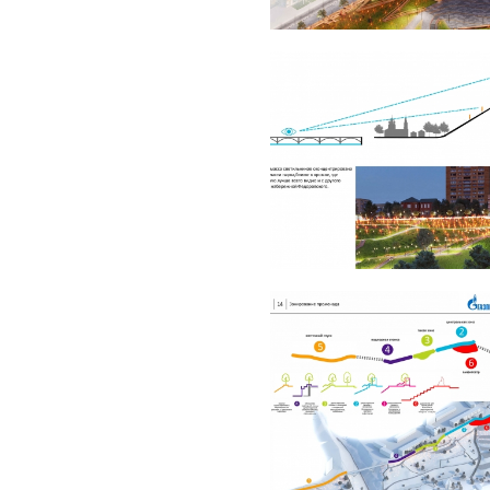
енницей и листовой
из закаленного стекла, чтобы
ты. Они являются важными
тическую атмосферу, будучи
уктуры совмещает биоморфные и
разие работают также
ют всю улицу.
я еще при реконструкции в
ара вдоль набережной. В
 были вынуждены переходить
ереходить обратно, если они
рхитекторы спроектировали
торому теперь проходит