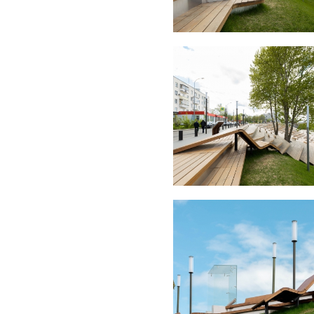
тивоположного берега и с
а была визуально стать частью
города, а также приурочена к
й столицей 2022 г. Со слов
акат в своего рода шоу: когда
ается оранжевым светом; когда
гореть оранжевым светом,
инсталляции становится более
 закате. Также могут быть
 различным событиям и
ое значение – это оживленная
льной активности.
дом и парком в виде
жей части расширен тротуар,
по границе тротуара и склона
– сидячими местами, лежаками,
лнительно высажены деревья,
зонирование. Предусмотрены 4
амятником М. Горькому до
ого моста. Западный – от