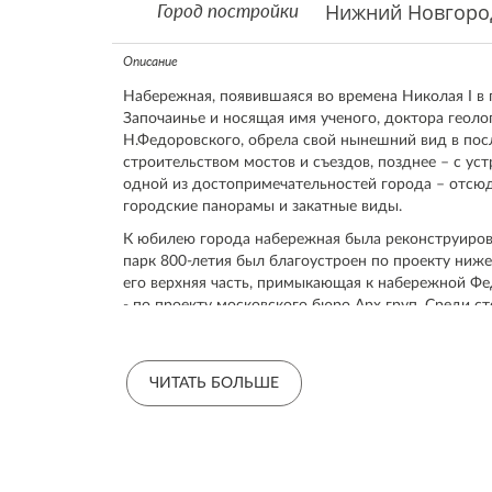
Нижний Новгоро
Город постройки
Описание
Набережная, появившаяся во времена Николая I в 
Започаинье и носящая имя ученого, доктора геоло
Н.Федоровского, обрела свой нынешний вид в пос
строительством мостов и съездов, позднее – с уст
одной из достопримечательностей города – отсю
городские панорамы и закатные виды.
К юбилею города набережная была реконструирова
парк 800-летия был благоустроен по проекту ни
его верхняя часть, примыкающая к набережной Фе
- по проекту московского бюро Арх груп. Среди с
задач – устройство протяженной пешеходной зон
притяжения, излюбленного места отдыха горожан 
речные дали. Парк должен был стать одной из зам
ЧИТАТЬ БОЛЬШЕ
Нижнего со стороны Канавинского моста и с прот
В основу проектного решения положены две основ
превращен в световую гиперинсталляцию с каск
светильников. Они сосредоточены преимущественн