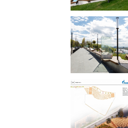
одпорной стены до восточного
пешеходного моста до
ючает две верхние террасы.
адка для любования
ающими панорамами города.
итеатр, оказывающийся
тартовой точкой пешеходного
симу Горькому был
ь тоже как-будто стал одним из
ально разработан ИРГСНО как
ся логичным дополнением этой
руп разработан набор малых
й единую модульную систему,
ля отдыха. Базовым элементом
сей верхней кромке парка, в
и: лежаки (одиночные и
 дополнительные уровни-
рны, площадки, проходы, а
руктивно в основе МАФов