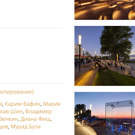
ектирование)
в
,
Карим Вафин
,
Мария
слав Шин
,
Владимир
Зенкин
,
Диана Фиш
,
цов
,
Мурад Буза