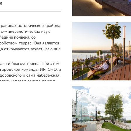
д
границах исторического района
го-минералогических наук
ледние полвека, со
ройством террас. Она является
да открываются захватывающие
на и благоустроена. При этом
жегородской команды ИРГСНО, а
доровского и сама набережная
тоявших перед архитекторами
ы с различными фокусами
с видами на старый город и
етных точек в панораме
ивоположного берега Оки.
ные идеи. Прежде всего, склон
адами программируемых
о в верхней части парка,