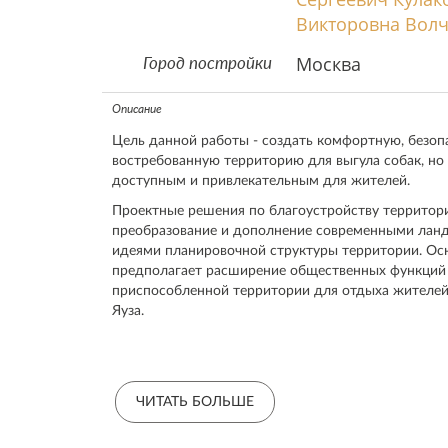
Викторовна Вол
Москва
Город постройки
Описание
Цель данной работы - создать комфортную, безоп
востребованную территорию для выгула собак, но 
доступным и привлекательным для жителей.
Проектные решения по благоустройству территор
преобразование и дополнение современными лан
идеями планировочной структуры территории. Ос
предполагает расширение общественных функций
приспособленной территории для отдыха жителей
Яуза.
На участке площадью 1,33 га предусмотрены мес
животных жителями близлежащих домов, уникальн
профессиональные кинологи могут дрессировать 
мероприятия, связанные с питомцами, созданы дв
ЧИТАТЬ БОЛЬШЕ
профессиональными снарядами для занятий дрес
на 170 мест для проведения соревнований. Для г