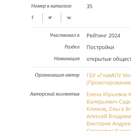
35
Номер в каталоге
Рейтинг 2024
Участвовал в
Постройки
Раздел
открытые общес
Номинация
ГБУ «ГлавАПУ Мо
Организация-автор
(Проектирование
Елена Юрьевна 
Авторский коллектив
Валерьевич Сад
Климов
,
Ольга В
Алексей Владим
Виктория Андрее
Сергеевич Кулак