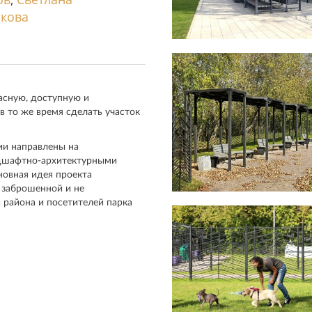
чкова
асную, доступную и
в то же время сделать участок
ии направлены на
дшафтно-архитектурными
новная идея проекта
 заброшенной и не
 района и посетителей парка
та для выгула домашних
ая площадка, где
собак и проводить различные
е тренировочные зоны с
сировкой, комфортные трибуны
орожан предусмотрели