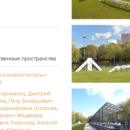
твенные пространства
скомархитектуры»
)
Корниенко
,
Дмитрий
ков
,
Петр Валерьевич
ладимировна Шатрова
,
ирович Медведев
,
вна Торунова
,
Алексей
ов
,
Светлана