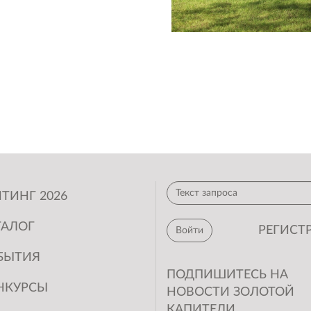
ми и лавочками. Также в новом
тренеров-кинологов, учебные
ым количеством функций и
ые решения учитывают
е доступности для жителей.
отрено:
рудования на площадках для
я из потоков движения людей
орию для специальной
ероприятий: трибуны для
афе и санитарных узлов;
ТИНГ 2026
енерской и учебных классов;
езопасности жителей в темное
ТАЛОГ
РЕГИСТ
Войти
О и модулем для хранения
БЫТИЯ
м и на базе существующих и
ПОДПИШИТЕСЬ НА
, а также обустройство
НКУРСЫ
НОВОСТИ ЗОЛОТОЙ
КАПИТЕЛИ