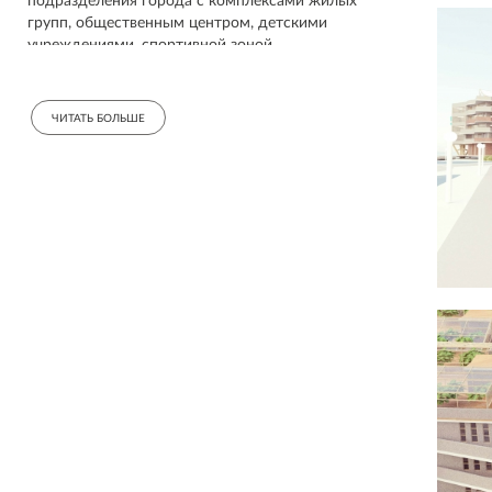
подразделения города с комплексами жилых
групп, общественным центром, детскими
учреждениями, спортивной зоной,
пространствами для отдыха и прогулок.
Общественные зоны создают сеть прогулочных
аллей и дорожек, ведущих к речной набережной.
ЧИТАТЬ БОЛЬШЕ
Основная идея проекта - возвращение реки людям
посредством восстановления природных систем и
ландшафта берега.
При проектировании территории были
использованы принципы зеленой архитектуры:
башни-очистители, биореакторы, ветрозащитные
формы объектов. Жилые группы сформированы
согласно восточной практике организации
пространства фен-шуй: с севера высотные
объемы закрывают от холодного ветра, на юге
группа объектов снисходит до минимума, образуя
защищенный теплый дворик. В некоторых
участках созданы водные накопители.
Ко всем объектам предусмотрен подъезд
транспорта, однако, автомобильная культура