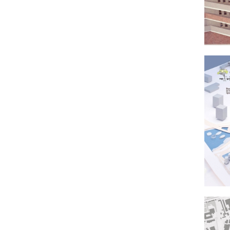
использования дворов сведена к минимуму.
Проект жилого комплекса в районе Второй речки
предполагает разработку территории с учтеом
биоклиматических и антропогеных факторов. В
первую очередь акцент архитектурной концепции
сделан на создании комфортных условий для
проживания разных социальных групп в
атмосфере добрососедства. Планировки жилых
ячеек сблокированы балконами для возможности
совместного проведения досуга. На последних
уровнях расположены террасы с теплицами для
возможности ведения агрокультурной
деятельности. Дворовые пространства созданы с
учетом зимнего и летнего инсоляционного и
ветрового режима, в соответствии с которыми
подобраны группы растений для озеленения
территории. При проектировании объема
многоэтажного секционного дома были выбраны
приемы экоустойчивой архитектуры. Южный
фасад сформирован развитыми солнечными
террасами. Последние три уровня многоэтажого
дома различны по количеству квартир, часть