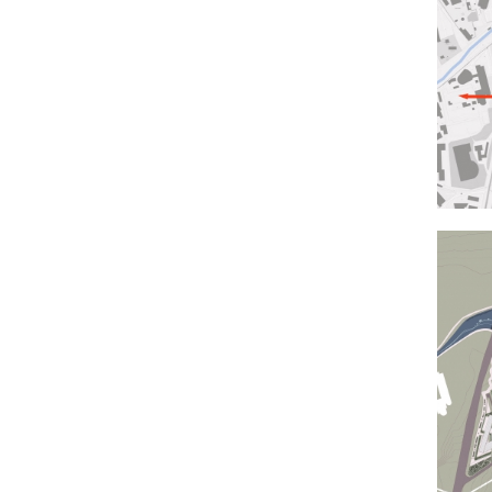
которых заменяется открытыми пространствами с
теплицами, структурами с биореакторами и
фотопанелями для накопления энергии.