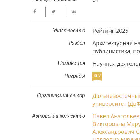
Рейтинг 2025
Участвовал в
Архитектурная на
Раздел
публицистика, п
Научная деятель
Номинация
Награды
SILV
Дальневосточны
Организация-автор
университет (ДвФ
Павел Анатольев
Авторский коллектив
Викторовна Мар
Александрович С
Павловна Бурди