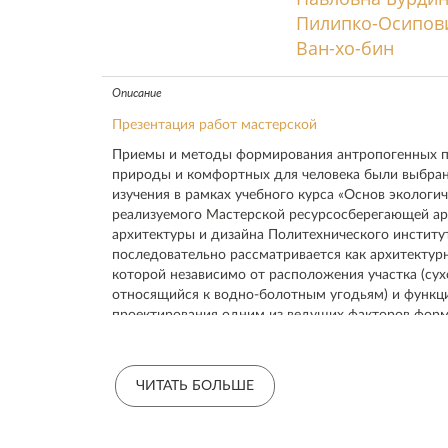
Пилипко-Осипов
Ван-хо-бин
Описание
Презентация работ мастерской
Приемы и методы формирования антропогенных п
природы и комфортных для человека были выбран
изучения в рамках учебного курса «Основ экологич
реализуемого Мастерской ресурсосберегающей а
архитектуры и дизайна Политехнического институ
последовательно рассматривается как архитектур
которой независимо от расположения участка (су
относящийся к водно-болотным угодьям) и функц
проектирования одним из ведущих факторов фор
городской среды являются пространственные хар
ландшафтов и свойства формирующих их поверхн
Курс включает три модуля:
ЧИТАТЬ БОЛЬШЕ
Модуль 1.
Биоклиматическая архитектура.
Модуль 2
. Концепции формирования архитектурно