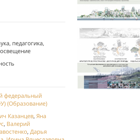
ука, педагогика,
росвещение
ность
й федеральный
У) (Образование)
ич Казанцев
,
Яна
ус
,
Валерий
авостенко
,
Дарья
на
,
Ирина Вячеславовна