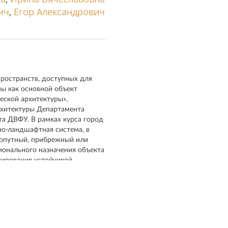
ич
,
Егор Александрович
ространств, доступных для
ы как основной объект
еской архитектуры»,
рхитектуры Департамента
та ДВФУ. В рамках курса город
но-ландшафтная система, в
хопутный, прибрежный или
ионального назначения объекта
мирования устойчивой
актеристики урбанистических
остей.
го пространства, доступного