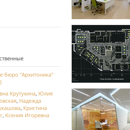
ственные
е бюро "Архитоника"
)
вна Крутухина
,
Юлия
овская
,
Надежда
укашова
,
Кристина
г
,
Ксения Игоревна