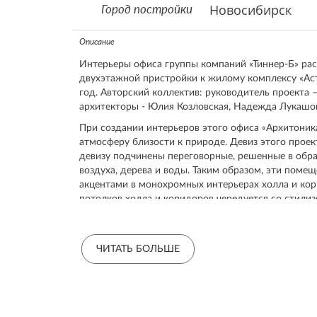
Новосибирск
Город постройки
Описание
Интерьеры офиса группы компаний «Тиннер-Б» ра
двухэтажной пристройки к жилому комплексу «Аст
год. Авторский коллектив: руководитель проекта 
архитекторы - Юлия Козловская, Надежда Лукашо
При создании интерьеров этого офиса «Архитоник
атмосферу близости к природе. Девиз этого про
девизу подчинены переговорные, решенные в обра
воздуха, дерева и воды. Таким образом, эти поме
акцентами в монохромных интерьерах холла и кор
потолков холла и коридоров чередуется со стили
мембранных тканевых материалов, по контуру кот
подсветка. (Крупноформатная печать фотоизобра
и листья на потолках выполнены по эскизам авторо
ЧИТАТЬ БОЛЬШЕ
Стойка reception и скамья для посетителей выполн
имитирующих натуральный камень. Декоративная з
продолжает тему листьев - принт на ролль-штора
и кухни в соответствии с заданием заказчика разд