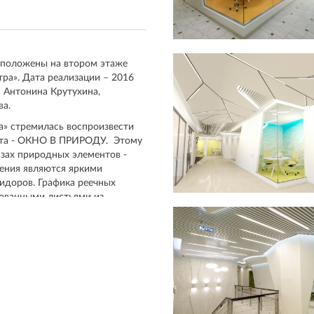
сположены на втором этаже
ра». Дата реализации – 2016
– Антонина Крутухина,
ва.
а» стремилась воспроизвести
екта - ОКНО В ПРИРОДУ. Этому
зах природных элементов -
щения являются яркими
идоров. Графика реечных
зованными листьями из
орых устроена светодиодная
жений природы в переговорных
в проекта).
ена в материалах,
аставка за стойкой reception
х. Пространство обеденных зон
елено на три зоны и решено в