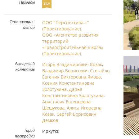
Награды
SILV
ООО "Перспектива +"
Организация-
автор
(Проектирование)
ООО «Агентство развития
территорий
«Градостроительная школа»
(Проектирование)
Игорь Владимирович Козак
,
Авторский
коллектив
Владимир Борисович Стегайло
,
Евгения Викторовна Ямова
,
Ксения Константиновна
Золотухина
,
Дарья
Константиновна Золотухина
,
Анастасия Евгеньевна
Шешукова
,
Алиса Игоревна
Козак
,
Сергей Борисович
Демков
Иркутск
Город
постройки