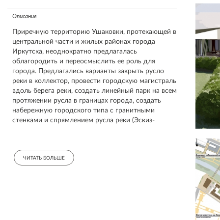
Описание
Приречную территорию Ушаковки, протекающей в
центральной части и жилых районах города
Иркутска, неоднократно предлагалась
облагородить и переосмыслить ее роль для
города. Предлагались варианты закрыть русло
реки в коллектор, провести городскую магистраль
вдоль берега реки, создать линейный парк на всем
протяжении русла в границах города, создать
набережную городского типа с гранитными
стенками и спрямлением русла реки (Эскиз-
проект, ИркутскгипродорНИИ, 2013г). За
прошедшие годы профессиональному
сообществу города Иркутска удалось изменить
ЧИТАТЬ БОЛЬШЕ
отношение к реке и пересмотреть свои взгляды в
отношении нее. Во время разработки Концепции
пространственного развития города Иркутска
(2016г.) река Ушаковка была признана
неотъемлемой частью водно-зеленого каркаса
города, элементом объединенной сети
набережных, очагом развития общественного