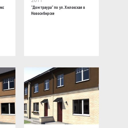
2011
екс
"Дом траура" по ул. Хилокская в
Новосибирске