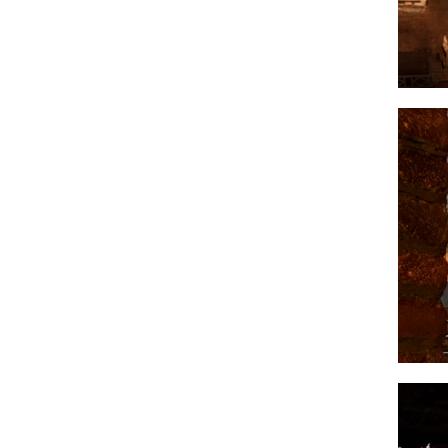
Тут есть и белый песок, со слегка приподнятыми
над ним деревянными мостками-настилами, и
камыш, привезенный с побережья Финского
залива. На этом фоне расположены яркие и
контрастные арт-объекты и корнеры с едой.
Один из фасадов, который сейчас
реконструируется, мы закрыли шторой из
отражающей фольгированной ткани, которая
создаёт светлую и праздничную атмосферу.
Во двор можно попасть "нырнув" в арку на
Литейном проспекте. Суетливая шумная
атмосфера улицы в миг сменяется на спокойное и
размеренное настроение северного морского
побережья.