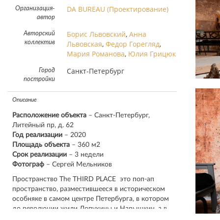
DA BUREAU (Проектирование)
Организация-
автор
Борис Львовский
,
Анна
Авторский
коллектив
Львовская
,
Федор Горегляд
,
Мария Романова
,
Юлия Грицюк
Санкт-Петербург
Город
постройки
Описание
Расположение объекта
– Санкт-Петербург,
Литейный пр, д. 62
Год реализации
– 2020
Площадь объекта
– 360 м2
Срок реализации
– 3 недели
Фотограф
– Сергей Мельников
Пространство The THIRD PLACE это поп-ап
пространство, разместившееся в историческом
особняке в самом центре Петербурга, в котором
до революции жили Лопухины и Нарышкин, а в
советское время тут размещался музей Железных