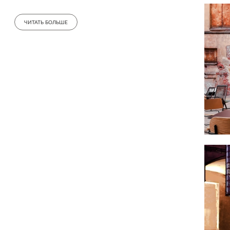
дорог. В течении последних 15 лет здание было
заброшено. Сейчас тут ведётся масштабная
ЧИТАТЬ БОЛЬШЕ
реконструкция, над проектом которой работает
наше бюро.
Нам, в месте с нашими заказчиками, показалась
классной идея организовать временное поп-ап
пространство во дворе здания и тем самым
положит начало знакомству людей с новым
городским кластером.
Архитектура исторических фасадов, над которыми
ведутся реставрационные работы, сама по себе
очень красива и в нынешнем их состоянии
безусловно есть своя эстетика. Поэтому
атмосфера некоторой руинированности стала
одной из главных фишек двора.
Главными героями запуска поп-ап проекта стали
устрицы. Именно поэтому появилась идея
смешать эстетику заброшенного двора особняка с
аллюзией на суровый северный пляж Аквитании -
родины устриц.