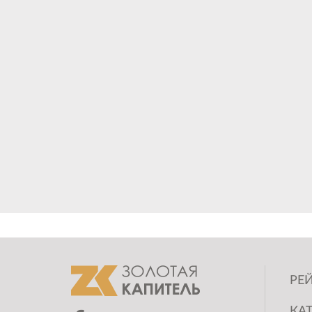
РЕЙ
КА