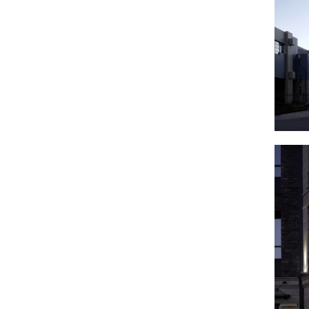
обеспечивает доступность территории и
безопасность пешеходам.
АРХИТЕКТУРА
Проектируемый жилой комплекс –– пример
современной городской архитектуры в
исторической части города Иркутска, деликатно
вписанный в сложившуюся городскую ткань.
Окружение комплекса разнообразное и
неоднородное –– конструктивистские здания,
дореволюционная историческая застройка улицы
Красного восстания и живописное деревянное
зодчество 130-ого квартала. Мы постаралась
создать объект, который не стремится вырваться
из контекста а напротив, коррелирует по
масштабу, материалам и художественной
выразительности со сложившейся застройкой
Мы используем современные приемы в пластике
фасадов, которые не имитируют композиционные
приемы окружающей застройки, но
интерпретируют текстуры и фактуры