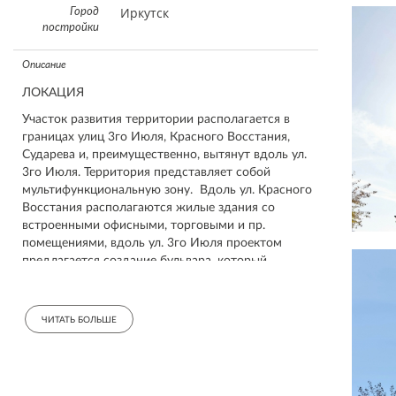
Иркутск
Город
постройки
Описание
ЛОКАЦИЯ
Участок развития территории располагается в
границах улиц 3го Июля, Красного Восстания,
Сударева и, преимущественно, вытянут вдоль ул.
3го Июля. Территория представляет собой
мультифункциональную зону. Вдоль ул. Красного
Восстания располагаются жилые здания со
встроенными офисными, торговыми и пр.
помещениями, вдоль ул. 3го Июля проектом
предлагается создание бульвара, который
предлагается насытить функционально. Сейчас
эта территория используется в основном для
транзита пешеходов до остановки общественного
ЧИТАТЬ БОЛЬШЕ
транспорта, парковок и отдельных зданий. Проект
предусматривает создание озелененных мест
отдыха, разнообразных по своей сути: парки,
сквер с фонтаном, террасы, бульвар, открытых