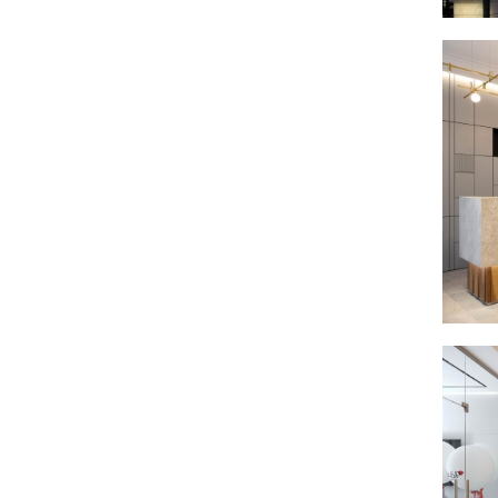
вдохновляющих объекты прошлого. Например,
диагональные срезы на фасадах здания с
текстурой чешуек –– визуальная отсылка к
лепесткам купола Театра Юного Зрителя.
Комплекс не доминирует над окружением, тем не
менее становясь новым акцентом района и
долгожданным и логичным завершением
застройки в границах улиц Красного Восстания и 3
Июля В отделке фасадов активно использованы
натуральные материалы: камень, металл, стекло и
керамика.
ДВОР
Периметральная застройка формирует
полузамкнутое дворовое пространство, свободное
от личного транспорта и доступное только для
транспорта экстренных служб.
В работе над проектом для нас было важным
создать приватное пространство в центре города
найдя тонкий баланс между общественным и
приватным. За пределами комплекса непрерывно