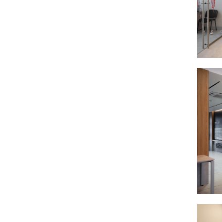
течет активная городская жизнь , а внутри ––
среда для уединенного отдыха, чтения, игр с
детьми. Мы использовали натуральное мощение и
элементы природного ландшафта, чтобы детям
хотелось играть, исследовать и общаться.
Периметр дома создает визуальный и шумовой
барьер, живая изгородь гарантирует приватность,
но пропускает много солнечного света и воздуха