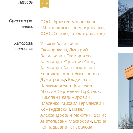
Награды
SILV
ООО «Архитектурное бюро
Организация-
автор
«Мегаполис» (Проектирование)
ООО «Союз» (Проектирование)
Ульяна Васильевна
Авторский
коллектив
Скоморохова
,
Дмитрий
Васильевич Скоморохов
,
Александр Юрьевич Янов
,
Александр Александрович
Копейкин
,
Анна Николаевна
Думитрашку
,
Владислав
Владимирович Войтович
,
Максим Сергеевич Горбунов
,
Николай Владимирович
Власенко
,
Михаил Германович
Командовский
,
Павел
Александрович Макотин
,
Денис
Анатольевич Макаревич
,
Елена
Геннадьевна Генералова