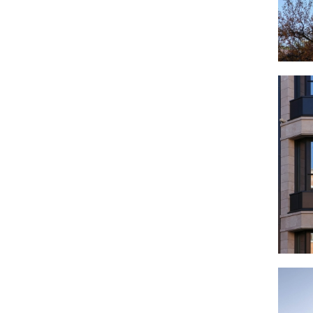
площадок для летних террас кафе.
Предлагаемая схема развития территории
обеспечивает логичное продолжение уже
сложившегося «духа места» 130 квартала, но в
более современной стилистике, которая, тем не
менее, сомасштабна, схожа по материалам и
художественной выразительности со
сложившейся исторической застройкой.
В северной части бульвара, на пересечении улиц
3го Июля и Красного Восстания проектом
предполагается разместить систему скверов и
дорожек, которые с одной стороны представляют
собой место отдыха с фонтаном, летними кафе,
лавочками, с другой стороны обеспечивают
приток посетителей к общественной функции
первых этажей жилых зданий. Бульвар, идущий
вдоль ул. 3го Июля отделен от городской
магистрали газоном с высоким бортом, что
обеспечивает местами для сидения, а также,
предотвращает «вымывание» грунта на мощение.
Выезды с парковок и второстепенных проездов
находятся в одном уровне с тротуаром, что