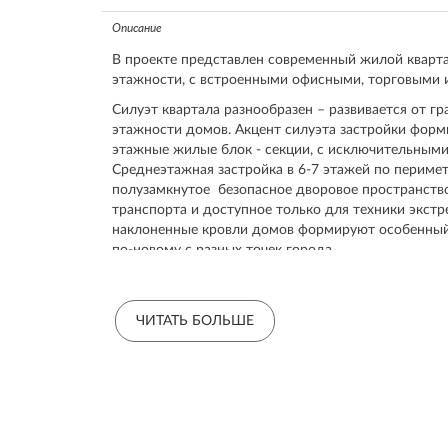
Описание
В проекте представлен современный жилой кварт
этажности, с встроенными офисными, торговыми 
Силуэт квартала разнообразен – развивается от г
этажности домов. Акцент силуэта застройки форм
этажные жилые блок - секции, с исключительным
Среднеэтажная застройка в 6-7 этажей по периме
полузамкнутое безопасное дворовое пространство
транспорта и доступное только для техники экстр
наклоненные кровли домов формируют особенный 
по-новому с разных точек города.
В стилобатах и первых этажах жилых домов расп
инфраструктуры жилой среды – магазины, аптеки,
творческие кружки и клубы, прачечные, мастерские
ЧИТАТЬ БОЛЬШЕ
библиотеки. Часть из них функционируют допоздн
безопасность района.
В центре квартала сформирована пешеходно-рекр
элемент комфортной городской среды. Многочастн
сердце жилого квартала и центр его социальной 