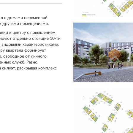
ал с домами переменной
и другими помещениями.
раниц к центру с повышением
ируют отдельно стоящие 10-ти
и видовыми характеристиками.
тру квартала формирует
, свободное от личного
енных служб. Разно
силуэт, раскрывая комплекс
олагаются объекты
 детские сады, спортивные и
, интернет-кафе, мини-
а или круглосуточно, повышая
еационная зона как важный
ая пешеходная аллея - это
жизни. Насыщенная зелеными