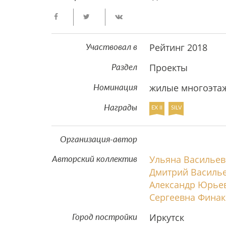
Рейтинг 2018
Участвовал в
Проекты
Раздел
жилые многоэта
Номинация
Награды
EX II
SILV
Организация-автор
Ульяна Василье
Авторский коллектив
Дмитрий Василь
Александр Юрье
Сергеевна Финак
Иркутск
Город постройки