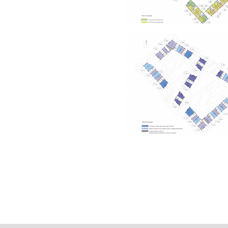
, беговыми и велодорожками,
ранами, она объединяет
аст аллее, в двух дворах
ная зона. На границе
уально и пространственно
нием рельефа. Основная идея
территорий и разнообразие
 тоже время динамичная
урбанизированной среды
гаются в шаговой доступности,
х зонах, примыкающим со
расположенных под дворовым
 жителю, независимо от
е: уединиться на скамейке в
, поиграть на деревянных
ться по пешеходному бульвару.
ю, формирует современный
ской жизни – наполнен всеми
жителей и гостей,