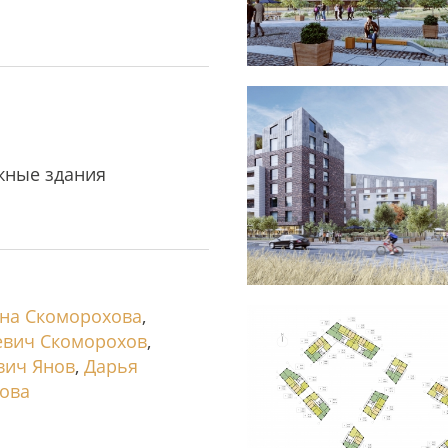
жные здания
вна Скоморохова
,
евич Скоморохов
,
вич Янов
,
Дарья
ова