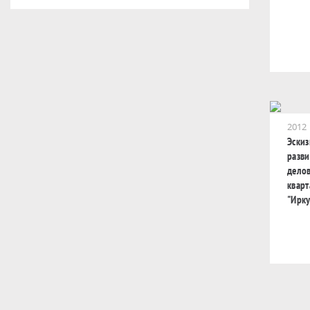
2012
Эски
разви
дело
кварт
"Ирку