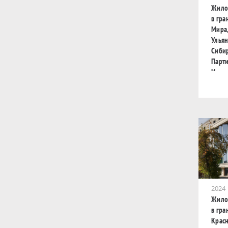
Жило
в гра
Мира
Ульян
Сиби
Парти
Иркут
2024
Жило
в гра
Крас