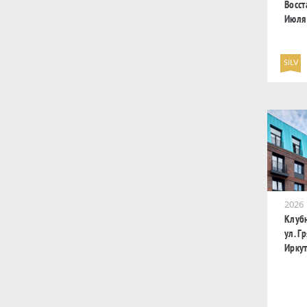
Восст
Июля 
SILV
2026
Клуб
ул. Г
Иркут