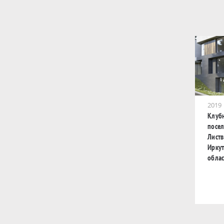
2019
Клуб
посел
Листв
Ирку
обла